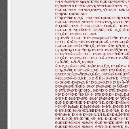
ÑÑ‚Ñ–Ð½Ð³Ð°Ð·ÐµÑ‚Ð° Ð´Ð¾ Ð½Ð¾Ð²Ð¾Ð³Ð¾ 
Ð¿ÐµÐ½Ñ Ð·Ð° ÐºÐ¾Ð¼ÑƒÐ½Ð°Ð»ÑŒÐ½Ñ– Ð¿Ð
Ð¼Ð¾Ð´Ð½Ñ– ÑÑ‚Ñ€Ð¸Ð¶ÐºÐ¸ Ð´Ð»Ñ Ñ…Ð»Ð¾
Ð²ÐµÑÑ–Ð»Ð»Ñ 2024
Ð´ÐµÐ½ÑŒ Ð²Ð¸Ñ…Ð¾Ð²Ð°Ñ‚ÐµÐ»Ñ Ð² ÑƒÐºÑ
Ð½Ð¾Ð²Ð¾Ñ€Ñ–Ñ‡Ð½Ñ– ÐºÐ¾Ð¼Ð¿Ð¾Ð·Ð¸Ñ†Ñ–
ÑÐ¸Ð»ÑŒÐ½Ñ– Ñ–Ð¼ÐµÐ½Ð° Ð´Ð»Ñ Ñ…Ð»Ð¾Ð
Ð½Ð¾Ð²Ñ– ÑƒÐºÑ€Ð°Ñ—Ð½ÑÑŒÐºÑ– Ð¿Ñ–ÑÐ½
Ð²Ð¸Ñ‚Ð¸Ð½Ð°Ð½ÐºÐ¸ 2024
Ð¿Ð¾ÑÑ–Ð²Ð½Ð¸Ð¹ ÐºÐ°Ð»ÐµÐ½Ð´Ð°Ñ€ Ð½Ð° 
Ð³Ð´Ðµ ÑƒÑÑ‚Ð°Ð½Ð¾Ð²Ð»ÐµÐ½Ñ‹ ÐºÐ°Ð¼ÐµÑ€
Ð¼Ð½Ð¾Ð³Ð¾Ñ‚Ð°Ñ€Ð¸Ñ„Ð½Ñ‹Ð¹ ÑÑ‡ÐµÑ‚Ñ‡Ð¸Ð
Ð¿ÐµÑ€ÐµÐ´Ð±Ð°Ñ‡ÐµÐ½Ð½Ñ Ð½Ð¾ÑÑ‚Ñ€Ð°Ð´Ð
Ð´Ð¾ ÑÐºÑ–Ð»ÑŒÐºÐ¸ Ð¼Ð¾Ð¶Ð½Ð° ÑˆÑƒÐ¼Ñ–
Ð²Ð¸Ñ‚Ð¸Ð½Ð°Ð½ÐºÐ¸ Ð½Ð° Ð²Ñ–ÐºÐ½Ð° Ð¾Ñ
Ð¿Ñ–ÑÑ‚ Ð»Ñ–Ñ‚Ð¾ 2024
ÑÐº Ð¿ÐµÑ€ÐµÐ¾Ñ„Ð¾Ñ€Ð¼Ð¸Ñ‚Ð¸ Ð°Ð²Ñ‚Ð¾ 
Ð´ÐµÐ½ÑŒ Ð´Ð¾Ð½ÑŒÐºÐ¸ 2024: ÐºÐ°Ñ€Ñ‚Ð¸Ð
ÐºÐ°Ðº Ð¾Ñ„Ð¾Ñ€Ð¼Ð¸Ñ‚ÑŒ ÐºÐ°Ñ€Ñ‚Ð¾Ñ‡Ðº
Ñ€ÐµÐºÐ²Ñ–Ð·Ð¸Ñ‚Ð¸ Ð´Ð»Ñ ÑÐ¿Ð»Ð°Ñ‚Ð¸ Ñ”
Ð¿Ð¾ÐºÐ»Ð¾Ð½Ð¸ Ñƒ Ð²ÐµÐ»Ð¸ÐºÐ¸Ð¹ Ð¿Ñ–ÑÑ
ÐºÐ¾Ð½ÐºÑƒÑ€ÑÐ¸ Ð½Ð° Ð½Ð¾Ð²Ð¸Ð¹ Ñ€Ñ–Ðº 
Ð´Ð¶ÑƒÐ¼Ð°Ð½Ð´Ð¶Ð¸: Ð·Ð¾Ð² Ð´Ð¶ÑƒÐ½Ð³Ð»Ð
ÑÐº Ð·Ð²'ÑÐ·Ð°Ñ‚Ð¸ÑÑ Ð· Ð¶Ð¸Ð²Ð¸Ð¼ Ð¾Ð
Ð²Ð¸Ñ‚Ð¸Ð½Ð°Ð½ÐºÐ¸ Ð½Ð° Ð½Ð¾Ð²Ð¸Ð¹ Ñ€Ñ–
ÐµÐ´Ð¸Ð½Ð¾Ñ€Ð°Ð·Ð¾Ð²Ð°Ñ Ð¿Ð¾Ð¼Ð¾Ñ‰ÑŒ
Ñ€Ñ–Ðº Ð±ÐµÐ· Ð°Ð±Ð¾Ð½Ð¿Ð»Ð°Ñ‚ Ð²Ð¾Ð´Ð°
Ð·Ð°Ñ‚Ñ€Ð¸Ð¼ÑƒÑŽÑ‚ÑŒ Ð²Ð¸Ð¿Ð»Ð°Ñ‚Ð¸ Ð· Ð
ÐºÐ¾Ð»Ð¸ Ð²Ñ–Ð´ÐºÑ€Ð¸Ñ‚Ñ‚Ñ Ð¿Ð¾Ð»ÑŽÐ²Ð°
ÑÐº Ð¿Ñ€Ð¸ÐºÑ€Ð°ÑÐ¸Ñ‚Ð¸ ÐºÑ–Ð¼Ð½Ð°Ñ‚Ñ
Ð½Ð¾Ð²Ð¾Ñ€Ñ–Ñ‡Ð½Ñ– Ð¼Ð°Ð»ÑŽÐ½ÐºÐ¸ Ð´Ð»
Ð½Ð¾Ð²Ð¾Ñ€Ñ–Ñ‡Ð½Ñ– ÐºÐ°Ñ€Ñ‚Ð¸Ð½ÐºÐ¸ Ð½Ð