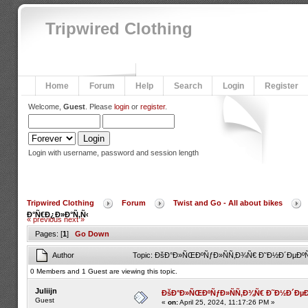
Tripwired Clothing
Home
Forum
Help
Search
Login
Register
Welcome,
Guest
. Please
login
or
register
.
Login with username, password and session length
Tripwired Clothing
Forum
Twist and Go - All about bikes
Ð°Ñ€Ð¿Ð»Ð°Ñ‚Ñ‹
« previous
next »
Pages: [
1
]
Go Down
Author
Topic: ÐšÐ°Ð»ÑŒÐºÑƒÐ»ÑÑ‚Ð¾Ñ€ Ð˜Ð½Ð´ÐµÐºÑ
0 Members and 1 Guest are viewing this topic.
Juliijn
ÐšÐ°Ð»ÑŒÐºÑƒÐ»ÑÑ‚Ð¾Ñ€ Ð˜Ð½Ð´ÐµÐ
Guest
«
on:
April 25, 2024, 11:17:26 PM »