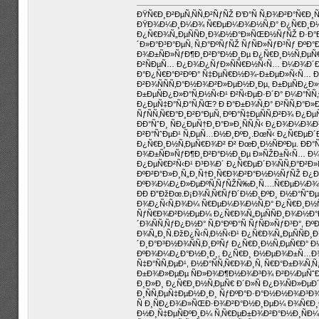
ÐŸÑ€Ð¸Ð²ÐµÑ‚ÑÑ‚Ð²ÑƒÑŽ Ð’Ð°Ñ Ñ‚Ð¾Ð²Ð°Ñ€Ð¸
ÐŸÐ¾Ð¼Ð¸Ð¼Ð¾ Ñ€ÐµÐ¼Ð¾Ð½Ñ‚Ð° Ð¿Ñ€Ð¸Ð½Ñ
Ð¿Ñ€Ð¾Ñ„ÐµÑÑÐ¸Ð¾Ð½Ð°Ð»ÑŒÐ½ÑƒÑŽ Ð·Ð°Ð¿
´Ð»Ð°Ð³Ð°ÐµÑ‚ Ñ‚Ð°ÐºÑƒÑŽ ÑƒÑÐ»ÑƒÐ³Ñƒ ÐºÐ
Ð¾Ð±ÑÐ»ÑƒÐ¶Ð¸Ð²Ð°Ð½Ð¸Ðµ Ð¿Ñ€Ð¸Ð½Ñ‚ÐµÑ€
Ð²ÑÐµÑ… Ð¿Ð¾Ð¿ÑƒÐ»ÑÑ€Ð½Ñ‹Ñ… Ð¼Ð¾Ð´ÐµÐ»ÐµÐ
Ð°Ð¿Ñ€Ð°Ð²ÐºÐ° Ñ‡ÐµÑ€Ð½Ð¾-Ð±ÐµÐ»Ñ‹Ñ… ÐºÐ
Ð²Ð¾ÑÑÑ‚Ð°Ð½Ð¾Ð²Ð»ÐµÐ½Ð¸Ðµ, Ð±ÐµÑÐ¿Ð»
Ð±ÐµÑÐ¿Ð»Ð°Ñ‚Ð½Ñ‹Ð¹ Ð²Ñ‹ÐµÐ·Ð´Ð° Ð¼Ð°ÑÑ
Ð¿ÐµÑ‡Ð°Ñ‚Ð°Ñ‚ÑŒ? Ð Ð°Ð±Ð¾Ñ‚Ð° Ð²ÑÑ‚Ð°Ð
ÑƒÑÑ‚Ñ€Ð°Ð¸Ð²Ð°ÐµÑ‚ ÐºÐ°Ñ‡ÐµÑÑ‚Ð²Ð¾ Ð¿Ð
ÐÐ°ÑˆÐ¸ ÑÐ¿ÐµÑ†Ð¸Ð°Ð»Ð¸ÑÑ‚Ñ‹ Ð¿Ð¾Ð¼Ð¾Ð
Ð²Ð°ÑˆÐµÐ¹ Ñ‚ÐµÑ…Ð½Ð¸ÐºÐ¸.ÐœÑ‹ Ð¿Ñ€ÐµÐ
Ð¿Ñ€Ð¸Ð½Ñ‚ÐµÑ€Ð¾Ð² Ð² ÐœÐ¸Ð½ÑÐºÐµ. ÐÐ°Ñ
Ð¾Ð±ÑÐ»ÑƒÐ¶Ð¸Ð²Ð°Ð½Ð¸Ðµ Ð»ÑŽÐ±Ñ‹Ñ… Ð¼Ð
Ð¿ÐµÑ€Ð²Ñ‹Ð¹ Ð³Ð¾Ð´ Ð¿Ñ€ÐµÐ´Ð¾ÑÑ‚Ð°Ð²Ð»Ñ
ÐºÐ²Ð°Ð»Ð¸Ñ„Ð¸Ñ†Ð¸Ñ€Ð¾Ð²Ð°Ð½Ð½ÑƒÑŽ Ð¿
ÐºÐ¾Ð¼Ð¿Ð»ÐµÐºÑ‚ÑƒÑŽÑ‰Ð¸Ñ….Ñ€ÐµÐ¼Ð¾Ð½Ñ
ÐÐ Ð”ÐžÐœ.Ð¡Ð¾Ñ‚Ñ€ÑƒÐ´Ð½Ð¸ÐºÐ¸ Ð½Ð°Ñ
Ð¾Ð¿Ñ‹Ñ‚Ð¾Ð¼ Ñ€ÐµÐ¼Ð¾Ð½Ñ‚Ð° Ð¿Ñ€Ð¸Ð½Ñ
ÑƒÑ€Ð¾Ð²Ð½ÐµÐ¼ Ð¿Ñ€Ð¾Ñ„ÐµÑÑÐ¸Ð¾Ð½Ð°Ð
´Ð¾ÑÑ‚ÑƒÐ¿Ð½Ð° Ñ‚Ð°ÐºÐ°Ñ ÑƒÑÐ»ÑƒÐ³Ð°, Ðº
Ð¾Ñ„Ð¸Ñ.ÐžÐ¿Ñ‹Ñ‚Ð½Ñ‹Ð¹ Ð¿Ñ€Ð¾Ñ„ÐµÑÑÐ
´Ð¸Ð°Ð³Ð½Ð¾ÑÑ‚Ð¸ÐºÑƒ Ð¿Ñ€Ð¸Ð½Ñ‚ÐµÑ€Ð° Ð
ÐºÐ¾Ð¼Ð¿Ð°Ð½Ð¸Ð¸, Ð¿Ñ€Ð¸ Ð½ÐµÐ¾Ð±Ñ…Ð¾
Ñ‡Ð°ÑÑ‚ÐµÐ¹, Ð½Ð°ÑÑ‚Ñ€Ð¾Ð¸Ñ‚ Ñ€Ð°Ð±Ð¾Ñ
Ð±Ð¾Ð»ÐµÐµ ÑÐ»Ð¾Ð¶Ð½Ð¾Ð³Ð¾ Ð²Ð¼ÐµÑˆÐ°
Ð¸Ð»Ð¸ Ð¿Ñ€Ð¸Ð½Ñ‚ÐµÑ€ Ð´Ð»Ñ Ð¿Ð¾ÑÐ»Ðµ
Ð¸ÑÑ‚ÐµÑ‡ÐµÐ½Ð¸Ð¸ ÑƒÐºÐ°Ð·Ð°Ð½Ð½Ð¾Ð³Ð¾
Ñ Ð¸ÑÐ¿Ð¾Ð»ÑŒÐ·Ð¾Ð²Ð°Ð½Ð¸ÐµÐ¼ Ð¾Ñ€Ð¸
Ð½Ð¸Ñ‡ÐµÑÐºÐ¸Ð¼ Ñ‚Ñ€ÐµÐ±Ð¾Ð²Ð°Ð½Ð¸ÑÐ¼ Ð